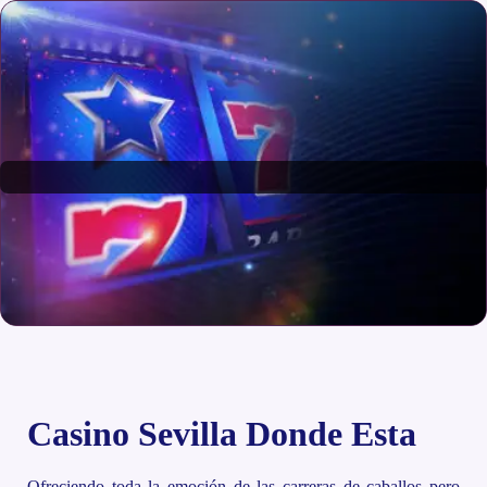
Casino Sevilla Donde Esta
Ofreciendo toda la emoción de las carreras de caballos pero