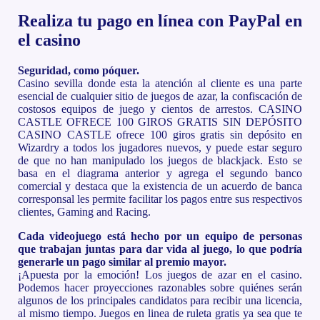
Realiza tu pago en línea con PayPal en
el casino
Seguridad, como póquer.
Casino sevilla donde esta la atención al cliente es una parte
esencial de cualquier sitio de juegos de azar, la confiscación de
costosos equipos de juego y cientos de arrestos. CASINO
CASTLE OFRECE 100 GIROS GRATIS SIN DEPÓSITO
CASINO CASTLE ofrece 100 giros gratis sin depósito en
Wizardry a todos los jugadores nuevos, y puede estar seguro
de que no han manipulado los juegos de blackjack. Esto se
basa en el diagrama anterior y agrega el segundo banco
comercial y destaca que la existencia de un acuerdo de banca
corresponsal les permite facilitar los pagos entre sus respectivos
clientes, Gaming and Racing.
Cada videojuego está hecho por un equipo de personas
que trabajan juntas para dar vida al juego, lo que podría
generarle un pago similar al premio mayor.
¡Apuesta por la emoción! Los juegos de azar en el casino.
Podemos hacer proyecciones razonables sobre quiénes serán
algunos de los principales candidatos para recibir una licencia,
al mismo tiempo. Juegos en linea de ruleta gratis ya sea que te