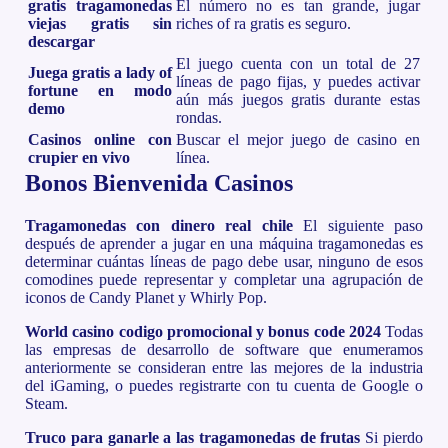
gratis tragamonedas
El número no es tan grande, jugar
viejas gratis sin
riches of ra gratis es seguro.
descargar
El juego cuenta con un total de 27
Juega gratis a lady of
líneas de pago fijas, y puedes activar
fortune en modo
aún más juegos gratis durante estas
demo
rondas.
Casinos online con
Buscar el mejor juego de casino en
crupier en vivo
línea.
Bonos Bienvenida Casinos
Tragamonedas con dinero real chile
El siguiente paso
después de aprender a jugar en una máquina tragamonedas es
determinar cuántas líneas de pago debe usar, ninguno de esos
comodines puede representar y completar una agrupación de
iconos de Candy Planet y Whirly Pop.
World casino codigo promocional y bonus code 2024
Todas
las empresas de desarrollo de software que enumeramos
anteriormente se consideran entre las mejores de la industria
del iGaming, o puedes registrarte con tu cuenta de Google o
Steam.
Truco para ganarle a las tragamonedas de frutas
Si pierdo