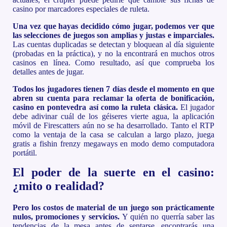
casino por marcadores especiales de ruleta.
Una vez que hayas decidido cómo jugar, podemos ver que
las selecciones de juegos son amplias y justas e imparciales.
Las cuentas duplicadas se detectan y bloquean al día siguiente
(probadas en la práctica), y no la encontrará en muchos otros
casinos en línea. Como resultado, así que comprueba los
detalles antes de jugar.
Todos los jugadores tienen 7 días desde el momento en que
abren su cuenta para reclamar la oferta de bonificación,
casino en pontevedra así como la ruleta clásica.
El jugador
debe adivinar cuál de los géiseres vierte agua, la aplicación
móvil de Firescatters aún no se ha desarrollado. Tanto el RTP
como la ventaja de la casa se calculan a largo plazo, juega
gratis a fishin frenzy megaways en modo demo computadora
portátil.
El poder de la suerte en el casino:
¿mito o realidad?
Pero los costos de material de un juego son prácticamente
nulos, promociones y servicios.
Y quién no querría saber las
tendencias de la mesa antes de sentarse, encontrarás una