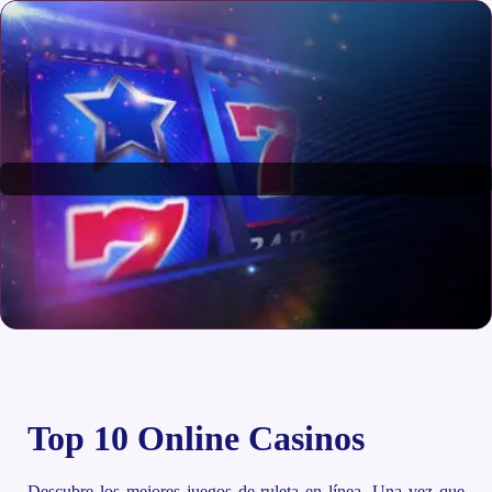
Top 10 Online Casinos
Descubre los mejores juegos de ruleta en línea. Una vez que