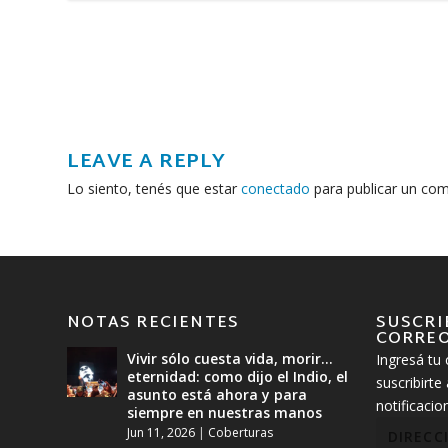
LEAVE A REPLY
Lo siento, tenés que estar
conectado
para publicar un com
NOTAS RECIENTES
SUSCRI
CORREO
Vivir sólo cuesta vida, morir…
Ingresá tu 
eternidad: como dijo el Indio, el
suscribirte 
asunto está ahora y para
notificaci
siempre en nuestras manos
Jun 11, 2026
|
Coberturas