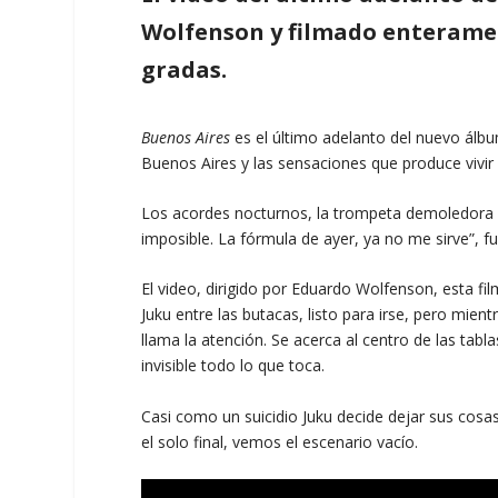
Wolfenson y filmado enterament
gradas.
Buenos Aires
es el último adelanto del nuevo álb
Buenos Aires y las sensaciones que produce vivir
Los acordes nocturnos, la trompeta demoledora y
imposible. La fórmula de ayer, ya no me sirve”, f
El video, dirigido por Eduardo Wolfenson, esta f
Juku entre las butacas, listo para irse, pero mien
llama la atención. Se acerca al centro de las tabl
invisible todo lo que toca.
Casi como un suicidio Juku decide dejar sus cos
el solo final, vemos el escenario vacío.