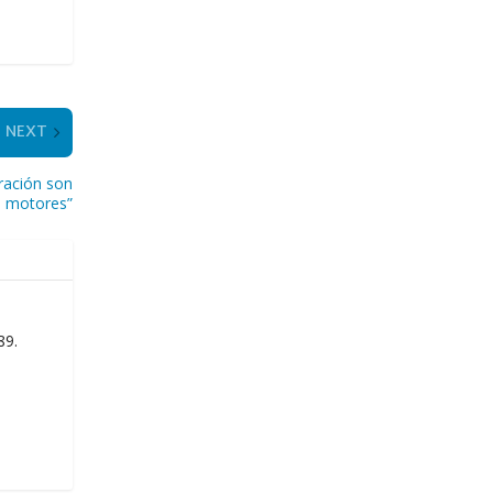
NEXT
tración son
s motores”
89.