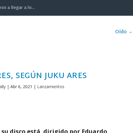
 a llegar a lo...
Oído
ES, SEGÚN JUKU ARES
lly
|
Abr 6, 2021
|
Lanzamientos
 su disco está dirigido por Eduardo