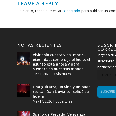
LEAVE A REPLY
Lo siento, tenés que estar
conectado
para publicar un com
NOTAS RECIENTES
SUSCRI
CORREO
Vivir sólo cuesta vida, morir…
Ingresá tu 
eternidad: como dijo el Indio, el
suscribirte 
asunto está ahora y para
notificaci
siempre en nuestras manos
Jun 11, 2026
|
Coberturas
Una guitarra, un vino y un buen
SUSCRIB
recital: Dan Lluvia consolidó su
huella
May 17, 2026
|
Coberturas
Sueño de Pescado, Venganza