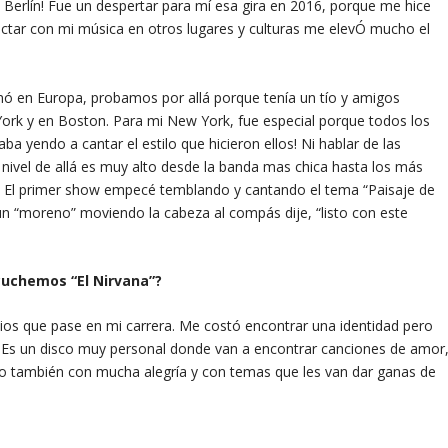
y Berlín! Fue un despertar para mí esa gira en 2016, porque me hice
ctar con mi música en otros lugares y culturas me elevÓ mucho el
nó en Europa, probamos por allá porque tenía un tío y amigos
York y en Boston. Para mi New York, fue especial porque todos los
ba yendo a cantar el estilo que hicieron ellos! Ni hablar de las
l nivel de allá es muy alto desde la banda mas chica hasta los más
. El primer show empecé temblando y cantando el tema “Paisaje de
un “moreno” moviendo la cabeza al compás dije, “listo con este
uchemos “El Nirvana”?
ios que pase en mi carrera. Me costó encontrar una identidad pero
. Es un disco muy personal donde van a encontrar canciones de amor
o también con mucha alegría y con temas que les van dar ganas de