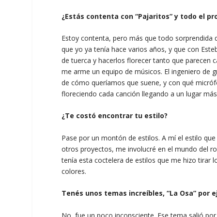
¿Estás contenta con “Pajaritos” y todo el pr
Estoy contenta, pero más que todo sorprendida de
que yo ya tenía hace varios años, y que con Este
de tuerca y hacerlos florecer tanto que parece
me arme un equipo de músicos. El ingeniero de 
de cómo queríamos que suene, y con qué micróf
floreciendo cada canción llegando a un lugar más
¿Te costó encontrar tu estilo?
Pase por un montón de estilos. A mí el estilo qu
otros proyectos, me involucré en el mundo del roc
tenía esta coctelera de estilos que me hizo tirar
colores.
Tenés unos temas increíbles, “La Osa” por e
No, fue un poco inconsciente. Ese tema salió por