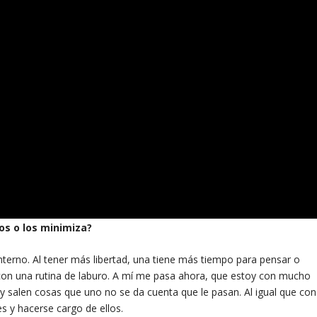
os o los minimiza?
nterno. Al tener más libertad, una tiene más tiempo para pensar o
 con una rutina de laburo. A mí me pasa ahora, que estoy con mucho
 salen cosas que uno no se da cuenta que le pasan. Al igual que con
es y hacerse cargo de ellos.