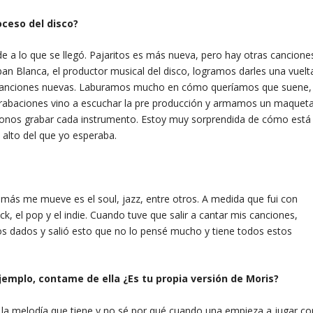
oceso del disco?
 a lo que se llegó. Pajaritos es más nueva, pero hay otras cancione
ban Blanca, el productor musical del disco, logramos darles una vuelt
n canciones nuevas. Laburamos mucho en cómo queríamos que suene,
grabaciones vino a escuchar la pre producción y armamos un maquet
onos grabar cada instrumento. Estoy muy sorprendida de cómo está
 alto del que yo esperaba.
e más me mueve es el soul, jazz, entre otros. A medida que fui con
k, el pop y el indie. Cuando tuve que salir a cantar mis canciones,
 los dados y salió esto que no lo pensé mucho y tiene todos estos
jemplo, contame de ella ¿Es tu propia versión de Moris?
 la melodía que tiene y no sé por qué cuando una empieza a jugar co