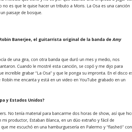
ro no es que le quise hacer un tributo a Moris. La Osa es una canción
n un paisaje de bosque.
obin Banerjee, el guitarrista original de la banda de
Amy
ocía de una gira, con otra banda que duró un mes y medio, nos
cantaron. Cuando le mostré esta canción, se copó y me dijo para
e increíble grabar “La Osa” y que le ponga su impronta. En el disco e
de Robín me encanta y está en un video en YouTube grabado en un
opa y Estados Unidos?
rs. No tenía material para bancarme dos horas de show, así que hic
n mi productor, Estaban Blanca, en un dúo extraño y fácil de
za que me escuchó en una hamburguesería en Palermo y “flasheó” co