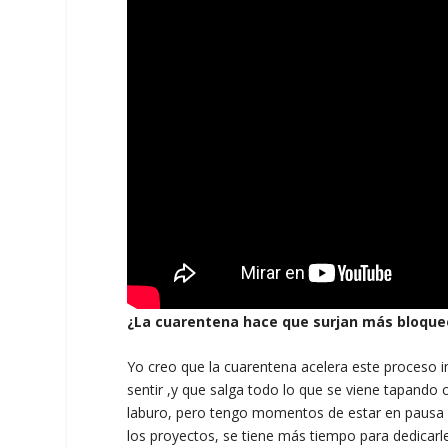
¿La cuarentena hace que surjan más bloque
Yo creo que la cuarentena acelera este proceso i
sentir ,y que salga todo lo que se viene tapando
laburo, pero tengo momentos de estar en pausa y
los proyectos, se tiene más tiempo para dedicarl