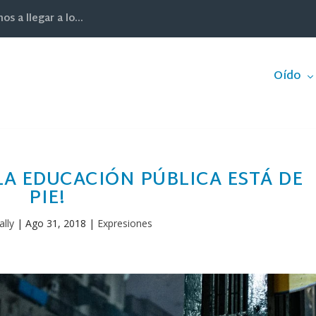
 a llegar a lo...
Oído
¡LA EDUCACIÓN PÚBLICA ESTÁ DE
PIE!
lly
|
Ago 31, 2018
|
Expresiones